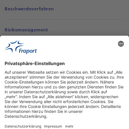
Beschwerdeverfahren
Risikomanagement
Kontakt
Quicklinks
Unsere Social Media Auftritte
properties.socialType
properties.socialType
properties.socialType